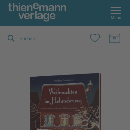
Menu
Suchbegriff eingeben