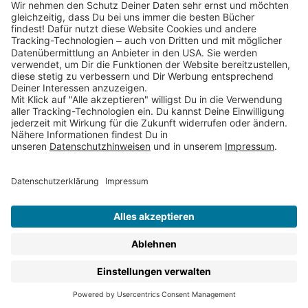
Partnerprogramm (Affiliate)
Folge uns auf
* Versandkostenfrei ab 9,00 € Bestellwert innerhalb
Deutschlands
** Lieferzeit 1-3 Werktage innerhalb Deutschlands
Thienemann-Esslinger Verlag GmbH, Blumenstraße 36, D-70182
Stuttgart
BESTELLUNG WIDERRUFEN