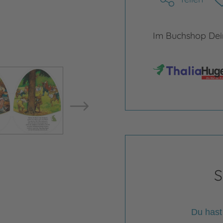
Im Buchshop Dein
Bild vergrößern
Bild ve
S
Du hast