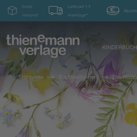
Gratis
Lieferzeit 1-3
Bezahl
Versand*
Werktage**
KINDERBÜC
Startseite
Buchheld:innen
Die Häsc