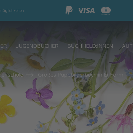
möglichkeiten
HER
JUGENDBÜCHER
BUCHHELD:INNEN
AUT
henschule
Großes Pappbilderbuch in Ei-Form