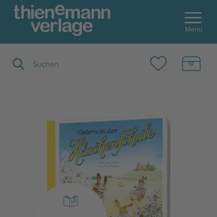
Menu
Suchbegriff eingeben