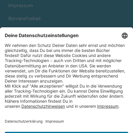
Impressum
Barrierefreiheit
Cookies
Partnerprogramm (Affiliate)
Folge uns auf
* Versandkostenfrei ab 9,00 € Bestellwert innerhalb
Deutschlands
** Lieferzeit 1-3 Werktage innerhalb Deutschlands
Thienemann-Esslinger Verlag GmbH, Blumenstraße 36, D-70182
Stuttgart