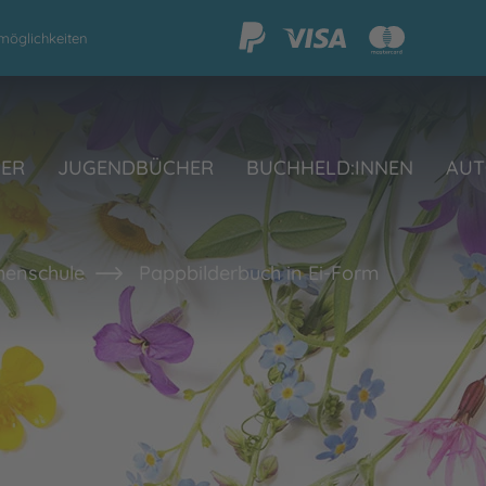
möglichkeiten
HER
JUGENDBÜCHER
BUCHHELD:INNEN
AUT
henschule
Pappbilderbuch in Ei-Form