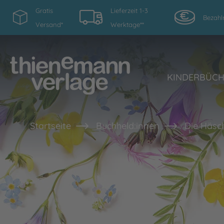
Gratis
Lieferzeit 1-3
Bezahl
Versand*
Werktage**
KINDERBÜC
Startseite
Buchheld:innen
Die Häsc