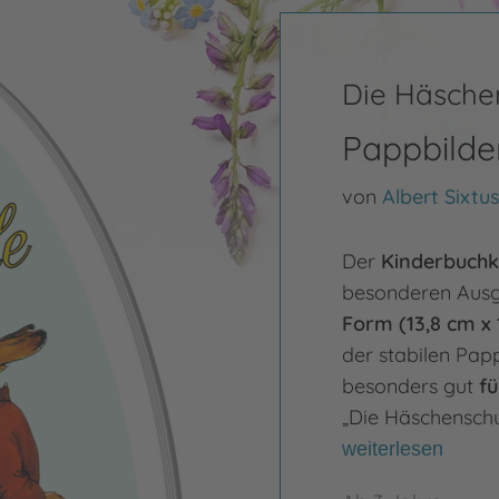
Die Häsche
Pappbilde
von
Albert Sixtu
Der
Kinderbuchk
besonderen Aus
Form (13,8 cm x 
der stabilen Pap
besonders gut
fü
„Die Häschenschu
weiterlesen