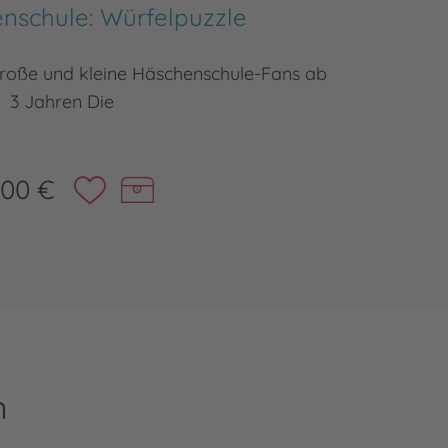
nschule: Würfelpuzzle
Die H
 große und kleine Häschenschule-Fans ab
Willkomm
3 Jahren Die
,00 €
n