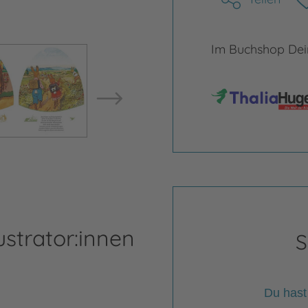
Im Buchshop Dein
Bild vergrößern
Bild ve
ustrator:innen
S
Du hast