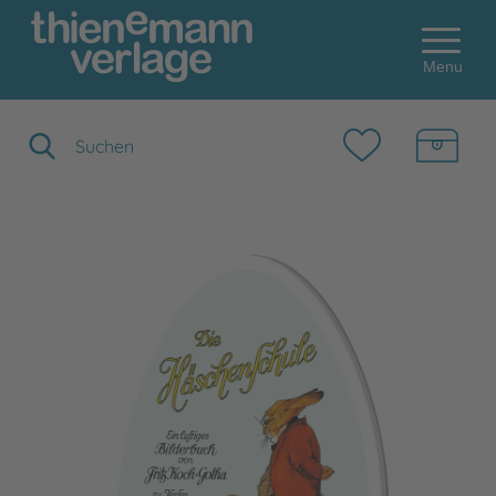
Menu
Suchbegriff eingeben