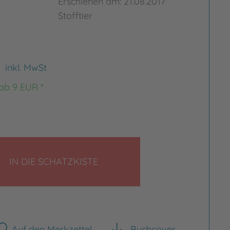
Erschienen am: 21.08.2017
Stofftier
€
inkl. MwSt
 ab 9 EUR *
LEGEN
IN DIE SCHATZKISTE
Auf den Merkzettel
Buchcover