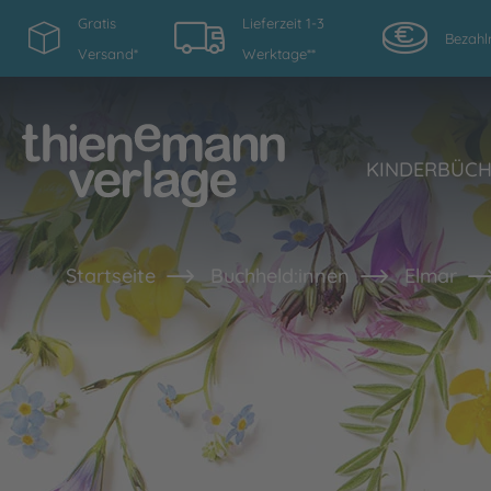
Gratis
Lieferzeit 1-3
Bezahl
Versand*
Werktage**
KINDERBÜC
Startseite
Buchheld:innen
Elmar