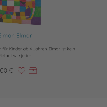
Elmar: Elmar
 für Kinder ab 4 Jahren. Elmar ist kein
Der Bild
Elefant wie jeder
,00 €