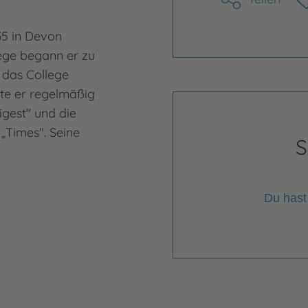
5 in Devon
ege begann er zu
r das College
ete er regelmäßig
igest" und die
„Times". Seine
S
Du hast