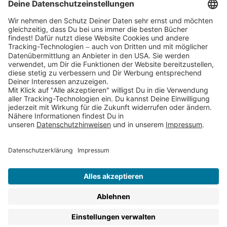
Partnerprogramm (Affiliate)
Folge uns auf
* Versandkostenfrei ab 9,00 € Bestellwert innerhalb
Deutschlands
** Lieferzeit 1-3 Werktage innerhalb Deutschlands
Thienemann-Esslinger Verlag GmbH, Blumenstraße 36, D-70182
Stuttgart
BESTELLUNG WIDERRUFEN