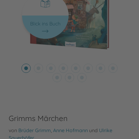
Blick ins Buch
Grimms Märchen
von
Brüder Grimm
,
Anne Hofmann
und
Ulrike
Sauerhöfer