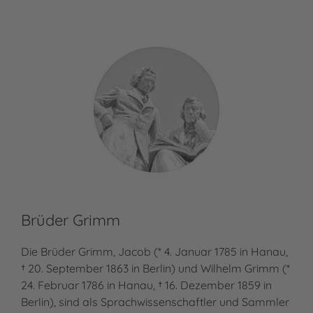
Brüder Grimm
Ul
Die Brüder Grimm, Jacob (* 4. Januar 1785 in Hanau,
In 
† 20. September 1863 in Berlin) und Wilhelm Grimm (*
Sau
24. Februar 1786 in Hanau, † 16. Dezember 1859 in
Art
Berlin), sind als Sprachwissenschaftler und Sammler
Inz