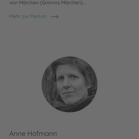
von Märchen (Grimms Märchen)…
Kin
Mehr zur Person
Meh
Brüder Grimm
Ulr
Anne Hofmann