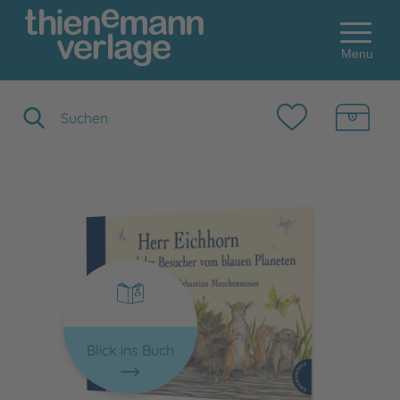
Menu
Suchbegriff eingeben
Blick ins Buch