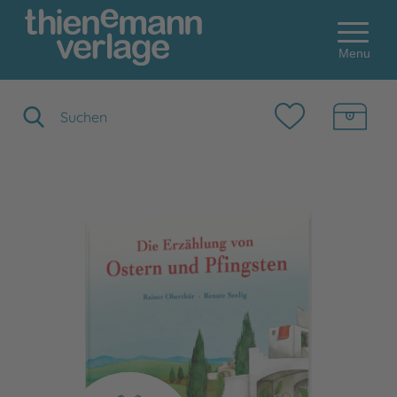
Menu
Suchbegriff eingeben