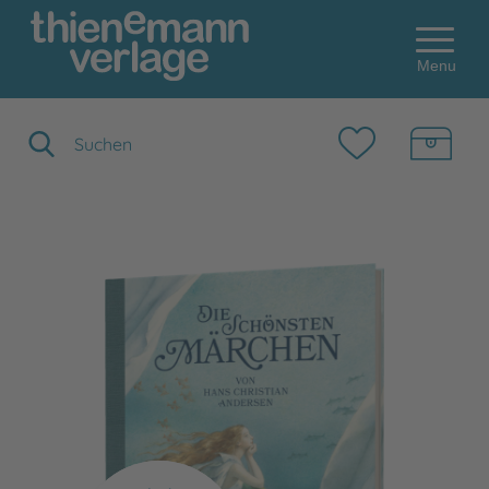
Menu
Suchbegriff eingeben