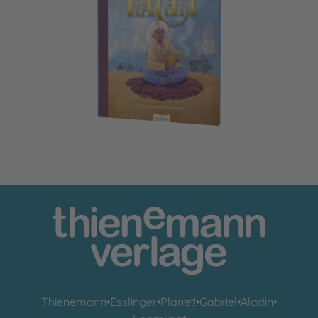
Die schönsten Märchen aus 1001 Nacht
Thienemann
•
Esslinger
•
Planet!
•
Gabriel
•
Aladin
•