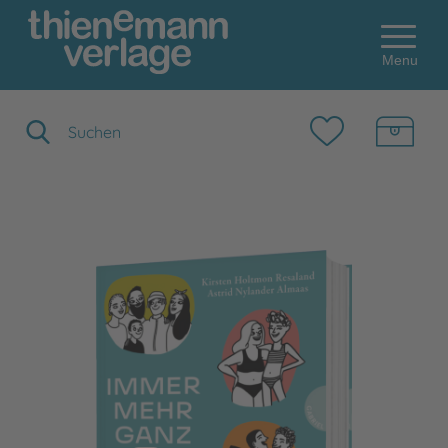
Menu
Suchbegriff eingeben