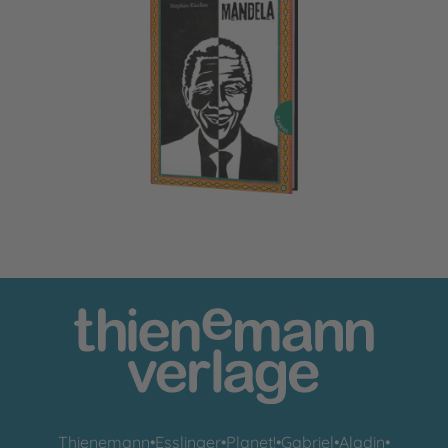
Nelson Mandela
Thienemann
•
Esslinger
•
Planet!
•
Gabriel
•
Aladin
•