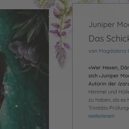
Juniper Mo
Das Schic
von
Magdalena
»Wer Hexen, Dämo
sich ›Juniper Mo
Autorin der
Izar
Himmel und Höll
zu haben, als es 
Trinitäts-Prüfun
weiterlesen