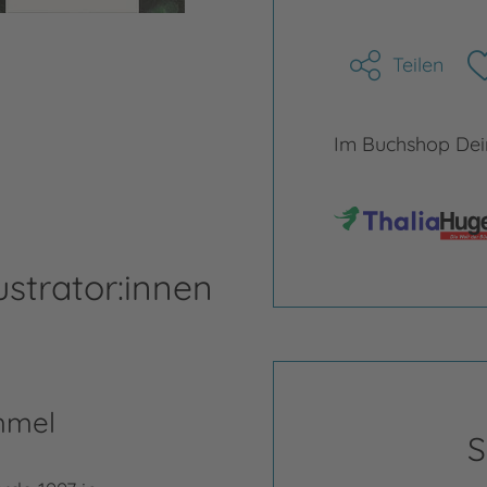
Teilen
Im Buchshop Dein
ustrator:innen
mmel
S