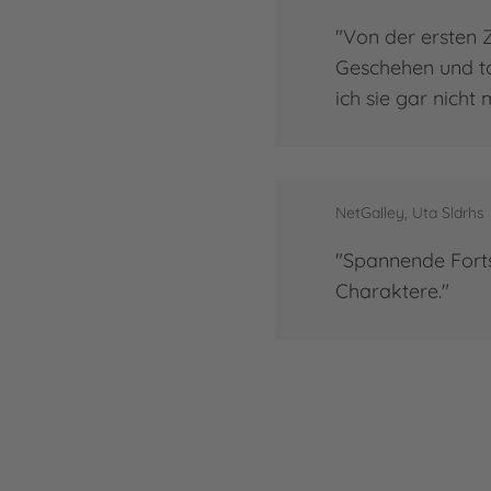
"Von der ersten Z
Geschehen und to
ich sie gar nicht
NetGalley, Uta Sldrhs
"Spannende Fortse
Charaktere."