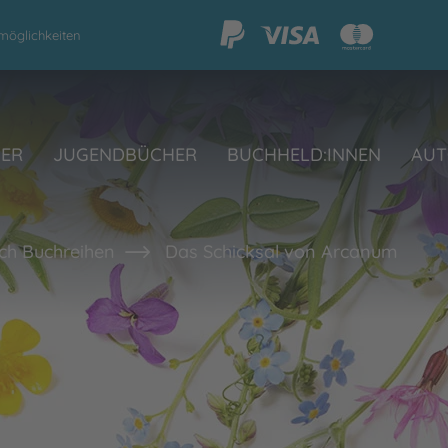
möglichkeiten
HER
JUGENDBÜCHER
BUCHHELD:INNEN
AUT
ch Buchreihen
Das Schicksal von Arcanum