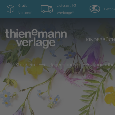
Gratis
Lieferzeit 1-3
Bezahl
Versand*
Werktage**
KINDERBÜC
Startseite
Jugendbücher
Jugendbu