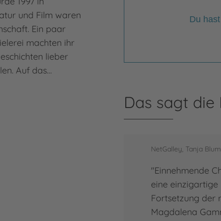
de 1997 in
atur und Film waren
Du hast
schaft. Ein paar
ielerei machten ihr
Geschichten lieber
llen. Auf das…
Das sagt die
NetGalley, Tanja Blum
"Einnehmende Cha
eine einzigartig
Fortsetzung der 
Magdalena Gamme