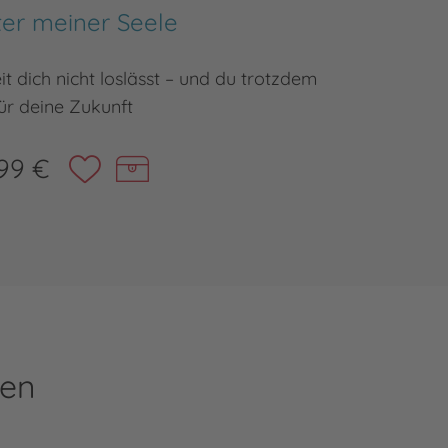
tter meiner Seele
 dich nicht loslässt – und du trotzdem
YA v
ür deine Zukunft
99 €
ren