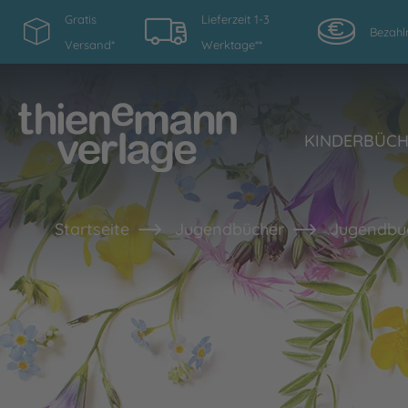
Gratis
Lieferzeit 1-3
Bezahl
Versand*
Werktage**
KINDERBÜC
Startseite
Jugendbücher
Jugendbu