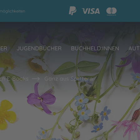
möglichkeiten
HER
JUGENDBÜCHER
BUCHHELD:INNEN
AUT
ch E-Books
Ganz aus Splittern