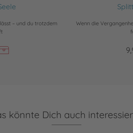
Seele
Spli
lässt – und du trotzdem
Wenn die Vergangenheit
ft
f
9,
s könnte Dich auch interessie