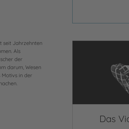
rt seit Jahrzehnten
umen. Als
rscher der
ihm darum, Wesen
 Motivs in der
 machen.
Das Vi