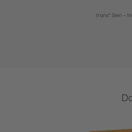
trans* Sein –
Da