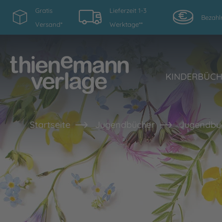
Gratis
Lieferzeit 1-3
Bezahl
Versand*
Werktage**
KINDERBÜC
Startseite
Jugendbücher
Jugendbu