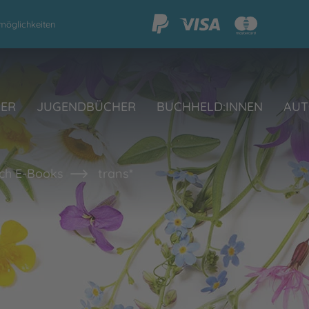
möglichkeiten
HER
JUGENDBÜCHER
BUCHHELD:INNEN
AUT
ch E-Books
trans*