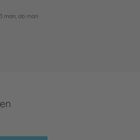
iß man, ob man
ren