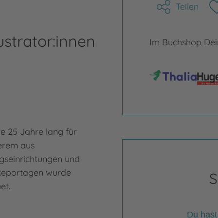
Teilen
ustrator:innen
Im Buchshop Dein
e 25 Jahre lang für
erem aus
gseinrichtungen und
e Reportagen wurde
S
net.
Du hast