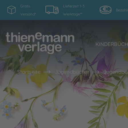
Gratis
Lieferzeit 1-3
Bezahl
Versand*
Werktage**
KINDERBÜC
Startseite
Jugendbücher
Jugendbüc