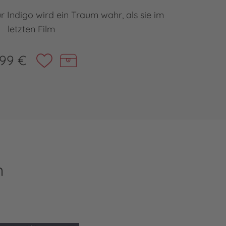
ür Indigo wird ein Traum wahr, als sie im
**
letzten Film
,99 €
n