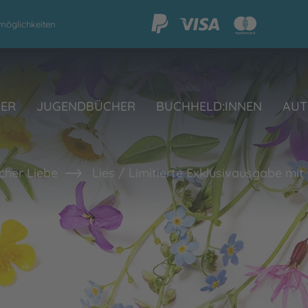
möglichkeiten
HER
JUGENDBÜCHER
BUCHHELD:INNEN
AUT
her Liebe
Lies / Limitierte Exklusivausgabe mit