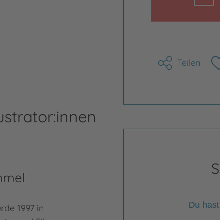
Teilen
ustrator:innen
S
mmel
Du hast
de 1997 in