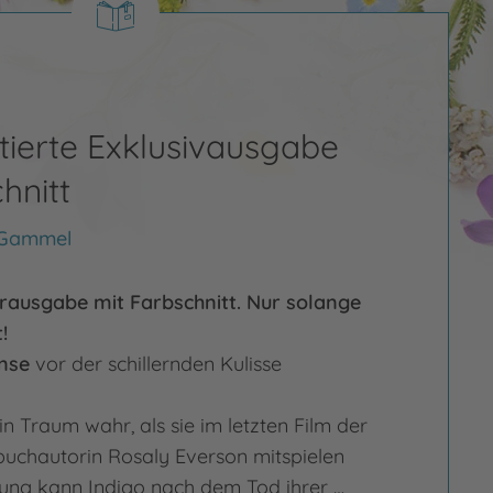
itierte Exklusivausgabe
hnitt
 Gammel
erausgabe mit Farbschnitt. Nur solange
!
nse
vor der schillernden Kulisse
in Traum wahr, als sie im letzten Film der
uchautorin Rosaly Everson mitspielen
ung kann Indigo nach dem Tod ihrer …