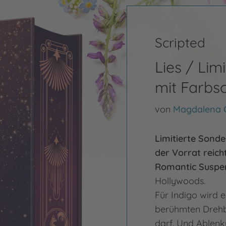
Scripted
Lies / Lim
mit Farbsc
von
Magdalena
Limitierte Sond
der Vorrat reicht
Romantic Suspe
Hollywoods.
Für Indigo wird e
berühmten Drehb
darf. Und Ablenk