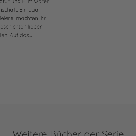
atur und Film waren
schaft. Ein paar
ielerei machten ihr
Geschichten lieber
llen. Auf das…
Weitere Bücher der Serie