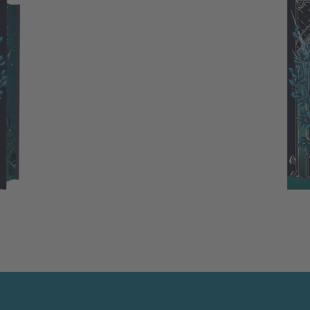
ars and Dust
Tale of Sun and Night 2: