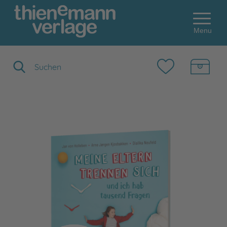
Menu
Suchbegriff eingeben