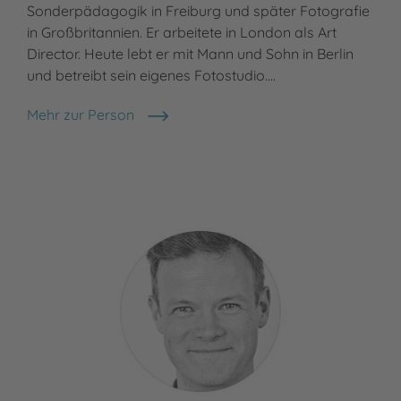
Sonderpädagogik in Freiburg und später Fotografie
arb
in Großbritannien. Er arbeitete in London als Art
des
Director. Heute lebt er mit Mann und Sohn in Berlin
Mod
und betreibt sein eigenes Fotostudio.…
Ham
Mehr zur Person
Meh
Jan von Holleben
Dia