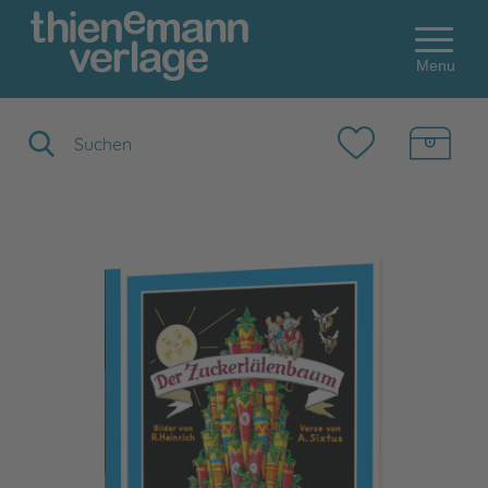
Menu
Suchbegriff eingeben