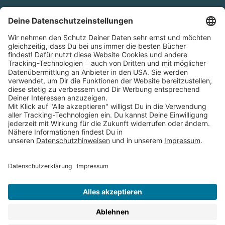
Cookies
Partnerprogramm (Affiliate)
Folge uns auf
* Versandkostenfrei ab 9,00 € Bestellwert innerhalb
Deutschlands
** Lieferzeit 1-3 Werktage innerhalb Deutschlands
Thienemann-Esslinger Verlag GmbH, Blumenstraße 36, D-70182
Stuttgart
BESTELLUNG WIDERRUFEN