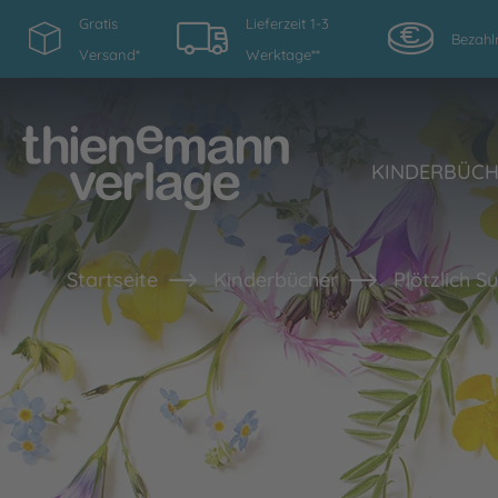
Gratis
Lieferzeit 1-3
Bezahl
Versand*
Werktage**
KINDERBÜC
Startseite
Kinderbücher
Plötzlich S