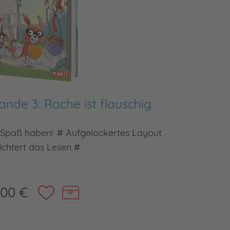
nde 3: Rache ist flauschig
Die S
 Spaß haben! # Aufgelockertes Layout
Mit den H
eichtert das Lesen #
,00 €