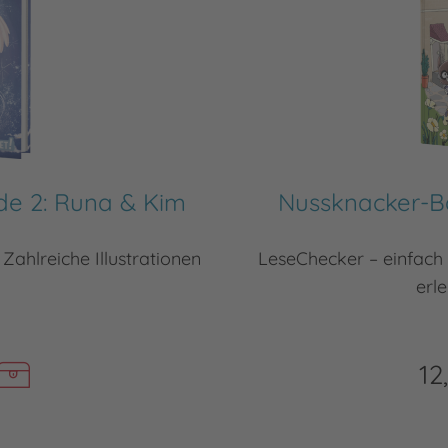
de 2: Runa & Kim
Nussknacker-Ba
Zahlreiche Illustrationen
LeseChecker – einfach
erl
12