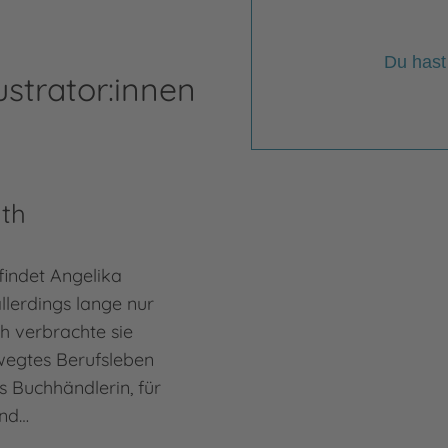
Du hast
ustrator:innen
ath
Kai
rfindet Angelika
Kai 
llerdings lange nur
gebo
ich verbrachte sie
dem 
ewegtes Berufsleben
Müns
s Buchhändlerin, für
Fami
und…
Illu