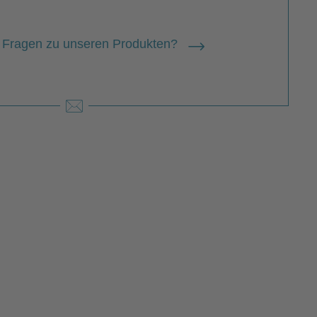
 Fragen zu unseren Produkten?
 Schüttler
Schüttler wurde 1988 in Münster
ren. Dort studierte er auch Design mit
Schwerpunkt Illustration an der FH
ter (MSD) und lebt heute mit seiner
lie in Greven. Als freiberuflicher
strator hat er schon zahlreiche…