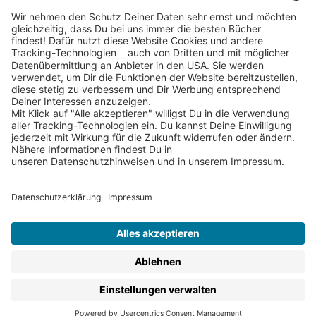
Partnerprogramm (Affiliate)
Folge uns auf
* Versandkostenfrei ab 9,00 € Bestellwert innerhalb
Deutschlands
** Lieferzeit 1-3 Werktage innerhalb Deutschlands
Thienemann-Esslinger Verlag GmbH, Blumenstraße 36, D-70182
Stuttgart
BESTELLUNG WIDERRUFEN