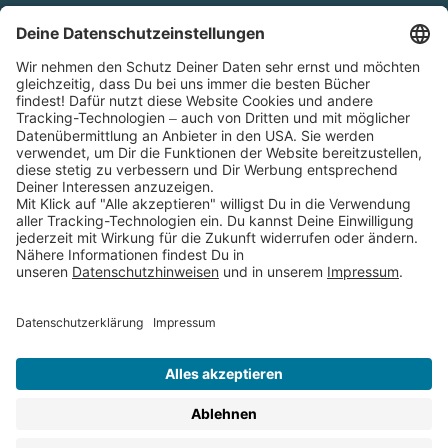
Cookies
Partnerprogramm (Affiliate)
Folge uns auf
* Versandkostenfrei ab 9,00 € Bestellwert innerhalb
Deutschlands
** Lieferzeit 1-3 Werktage innerhalb Deutschlands
Thienemann-Esslinger Verlag GmbH, Blumenstraße 36, D-70182
Stuttgart
BESTELLUNG WIDERRUFEN