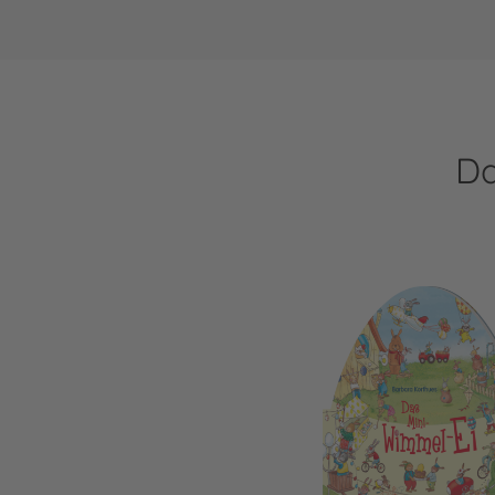
Da
Das Mini-Wimmel-Ei