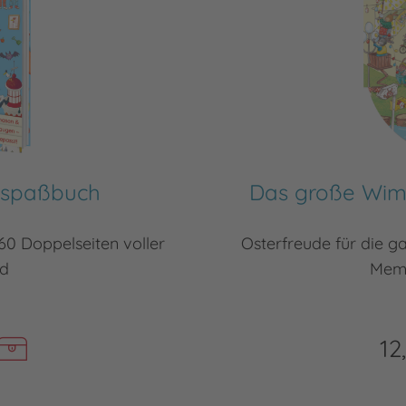
hspaßbuch
Das große Wimm
60 Doppelseiten voller
Osterfreude für die g
d
Memo
12