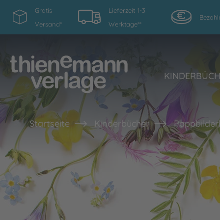
Gratis
Lieferzeit 1-3
Bezahl
Versand*
Werktage**
KINDERBÜC
Startseite
Kinderbücher
Pappbilder