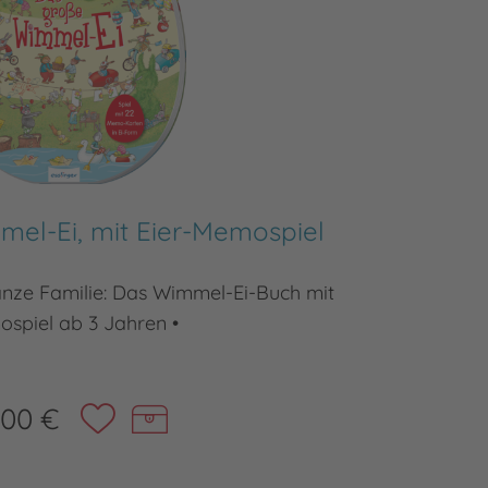
el-Ei, mit Eier-Memospiel
anze Familie: Das Wimmel-Ei-Buch mit
Pappebu
spiel ab 3 Jahren •
,00 €