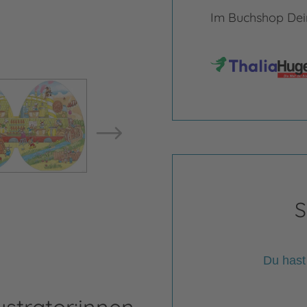
Im Buchshop Dein
Bild vergrößern
Bild ve
S
Du hast
ustrator:innen