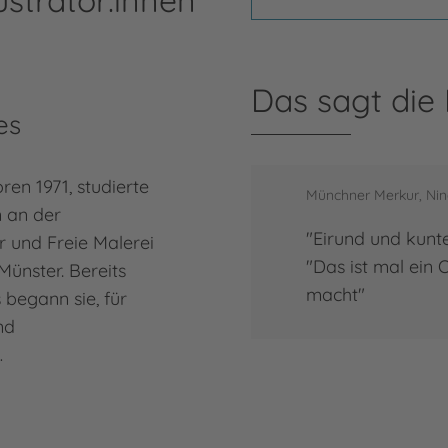
Das sagt die
es
en 1971, studierte
Münchner Merkur, Nin
 an der
"Eirund und kunt
 und Freie Malerei
"Das ist mal ein
ünster. Bereits
macht"
begann sie, für
nd
…