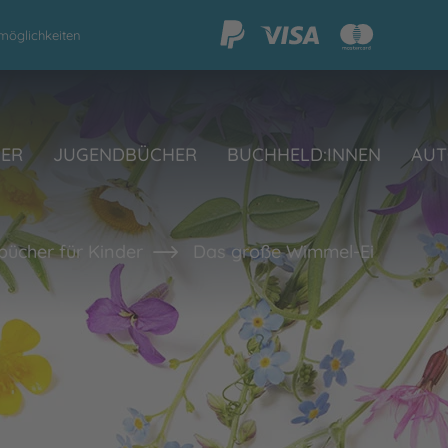
möglichkeiten
HER
JUGENDBÜCHER
BUCHHELD:INNEN
AUT
bücher für Kinder
Das große Wimmel-Ei