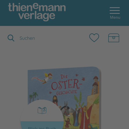
Menu
Suchbegriff eingeben
Blick ins Buch