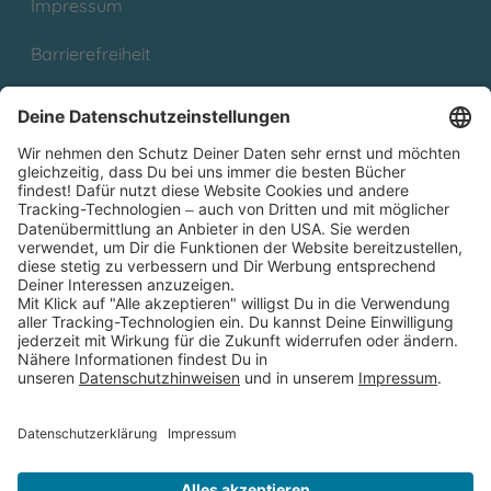
Impressum
Barrierefreiheit
Cookies
Partnerprogramm (Affiliate)
Folge uns auf
* Versandkostenfrei ab 9,00 € Bestellwert innerhalb
Deutschlands
** Lieferzeit 1-3 Werktage innerhalb Deutschlands
Thienemann-Esslinger Verlag GmbH, Blumenstraße 36, D-70182
Stuttgart