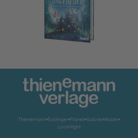
Villa Ungeheuer
Thienemann
•
Esslinger
•
Planet!
•
Gabriel
•
Aladin
•
Loomlight