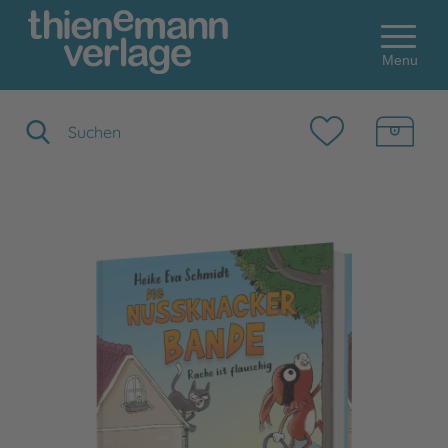
Menu
Suchbegriff eingeben