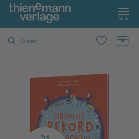
Menu
Suchbegriff eingeben