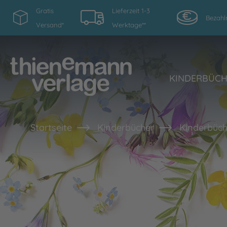
Gratis
Lieferzeit 1-3
Bezahl
Versand*
Werktage**
KINDERBÜC
Startseite
Kinderbücher
Kinderbüch