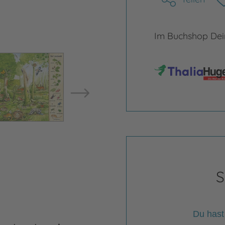
Im Buchshop Dein
Bild vergrößern
Bild ve
S
Du hast