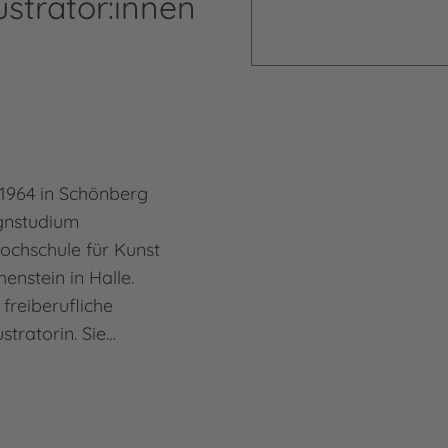
ustrator:innen
 1964 in Schönberg
ignstudium
Hochschule für Kunst
enstein in Halle.
s freiberufliche
stratorin. Sie…