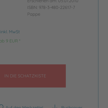
Erschienen am: 05.07.2010
ISBN: 978-3-480-22617-7
Pappe
€
inkl. MwSt
 ab 9 EUR *
LEGEN
IN DIE SCHATZKISTE
Auf den Merkzettel
Buchcover