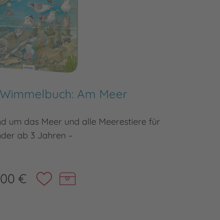
s Wimmelbuch: Am Meer
Mein 
 um das Meer und alle Meerestiere für
Wo verst
nder ab 3 Jahren –
,00 €