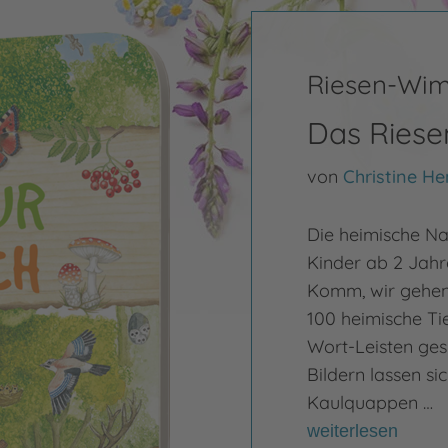
Riesen-Wi
Das Ries
von
Christine He
Die heimische Na
Kinder ab 2 Jahr
Komm, wir gehen 
100 heimische Ti
Wort-Leisten ges
Bildern lassen si
Kaulquappen …
weiterlesen