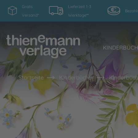
Gratis
Lieferzeit 1-3
Bezahl
Versand*
Werktage**
KINDERBÜC
Startseite
Kinderbücher
Kinderbüch