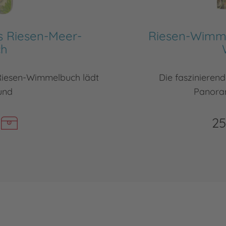
 Riesen-Meer-
Riesen-Wimme
ch
Riesen-Wimmelbuch lädt
Die faszinierend
und
Panora
25