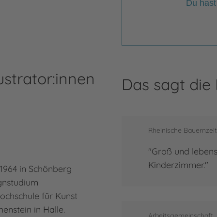
Du hast
ustrator:innen
Das sagt die
Rheinische Bauernzei
"Groß und lebens
Kinderzimmer."
 1964 in Schönberg
ignstudium
Hochschule für Kunst
enstein in Halle.
Arbeitsgemeinschaft 