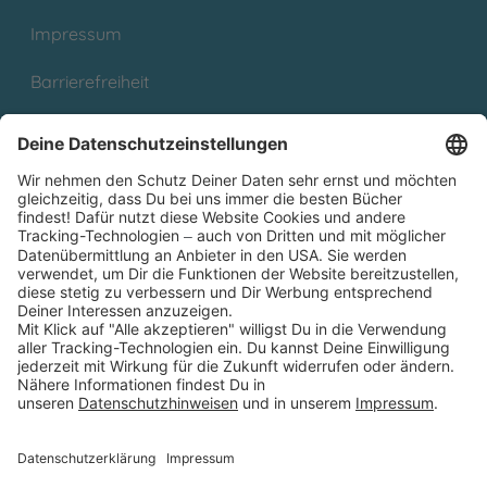
Impressum
Barrierefreiheit
Cookies
Partnerprogramm (Affiliate)
Folge uns auf
* Versandkostenfrei ab 9,00 € Bestellwert innerhalb
Deutschlands
** Lieferzeit 1-3 Werktage innerhalb Deutschlands
Thienemann-Esslinger Verlag GmbH, Blumenstraße 36, D-70182
Stuttgart