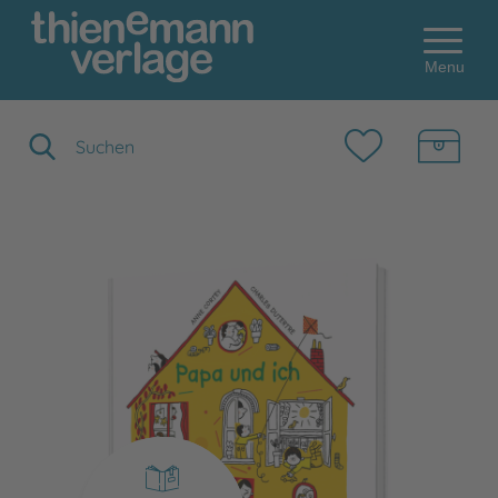
Menu
Suchbegriff eingeben