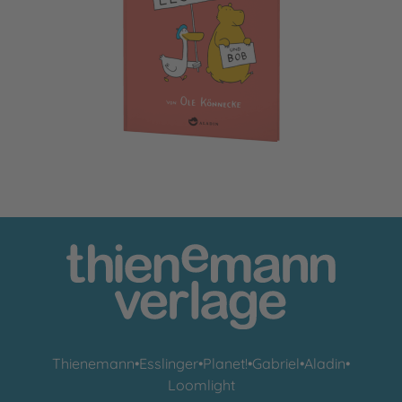
Die Abenteuer von Lester und Bob
Thienemann
•
Esslinger
•
Planet!
•
Gabriel
•
Aladin
•
Loomlight