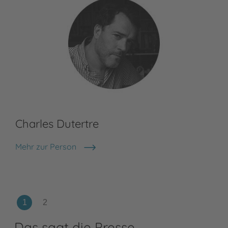
Meh
Maj
Charles Dutertre
Mehr zur Person
Charles Dutertre
Das sagt die Presse