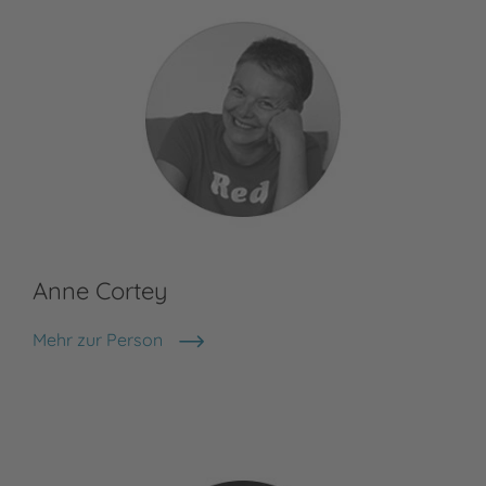
Anne Cortey
Ma
Mehr zur Person
Maj
Anne Cortey
Ems
in 
arb
bev