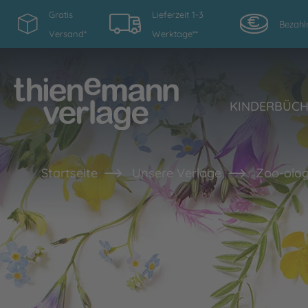
Gratis
Lieferzeit 1-3
Bezahl
Versand*
Werktage**
KINDERBÜC
Startseite
Unsere Verlage
Zoo-olog