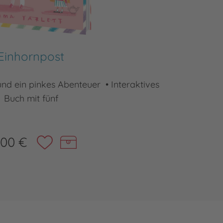
Einhornpost
 und ein pinkes Abenteuer • Interaktives
Ein B
Buch mit fünf
,00 €