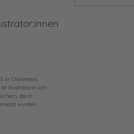
ustrator:innen
65 in Charenton,
st Illustratorin von
üchern, die in
ersetzt wurden.