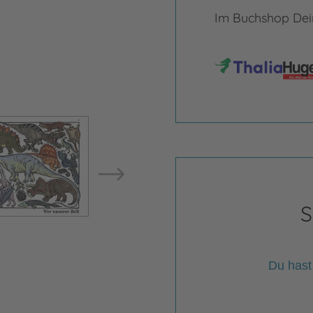
Im Buchshop Dein
Bild vergrößern
Bild ve
S
Du hast