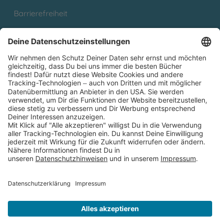
Barrierefreiheit
Cookies
Partnerprogramm (Affiliate)
Folge uns auf
* Versandkostenfrei ab 9,00 € Bestellwert innerhalb
Deutschlands
** Lieferzeit 1-3 Werktage innerhalb Deutschlands
Thienemann-Esslinger Verlag GmbH, Blumenstraße 36, D-70182
Stuttgart