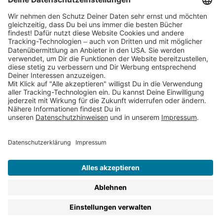
Partnerprogramm (Affiliate)
Folge uns auf
* Versandkostenfrei ab 9,00 € Bestellwert innerhalb
Deutschlands
** Lieferzeit 1-3 Werktage innerhalb Deutschlands
Thienemann-Esslinger Verlag GmbH, Blumenstraße 36, D-70182
Stuttgart
BESTELLUNG WIDERRUFEN