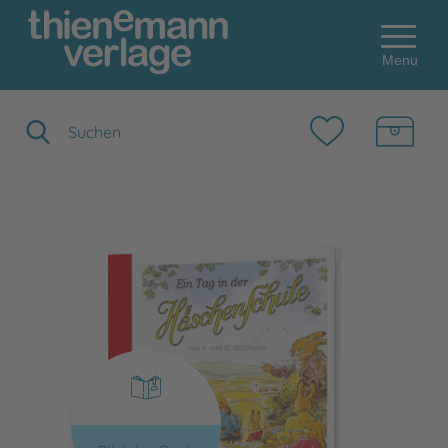
Menu
Suchbegriff eingeben