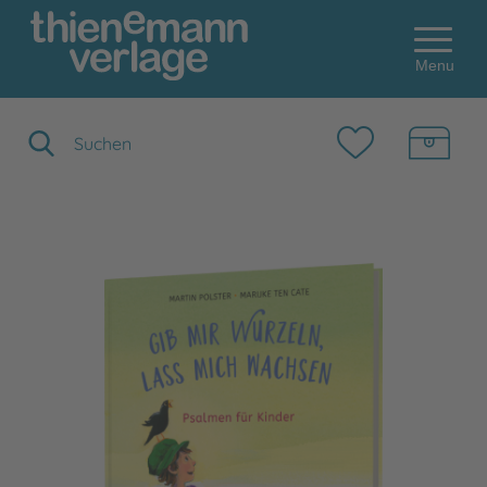
Menu
Suchbegriff eingeben