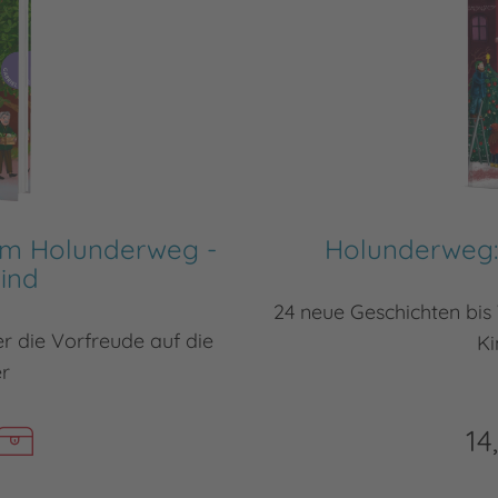
em Holunderweg -
Holunderweg:
kind
24 neue Geschichten bi
er die Vorfreude auf die
Ki
er
14