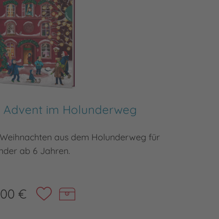
 Advent im Holunderweg
Ho
s Weihnachten aus dem Holunderweg für
24 neue 
nder ab 6 Jahren.
,00 €