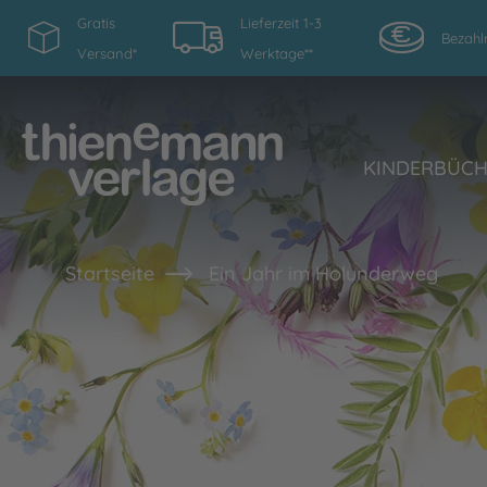
Gratis
Lieferzeit 1-3
Bezahl
Versand*
Werktage**
KINDERBÜC
Startseite
Ein Jahr im Holunderweg