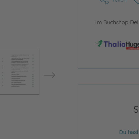
Im Buchshop Dein
Bild vergrößern
Bild ve
S
Du hast