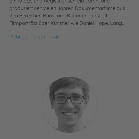
Ethnologe und Regisseur schreibt, dreht und
fre
produziert seit vielen Jahren Dokumentarfilme aus
erl
den Bereichen Kunst und Kultur und erstellt
Fer
Filmporträts über Künstler wie Daniel Hope, Lang…
sch
Mehr zur Person
Meh
Benedict Mirow
Ti