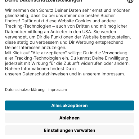
Partnerprogramm (Affiliate)
Folge uns auf
* Versandkostenfrei ab 9,00 € Bestellwert innerhalb
Deutschlands
** Lieferzeit 1-3 Werktage innerhalb Deutschlands
Thienemann-Esslinger Verlag GmbH, Blumenstraße 36, D-70182
Stuttgart
BESTELLUNG WIDERRUFEN