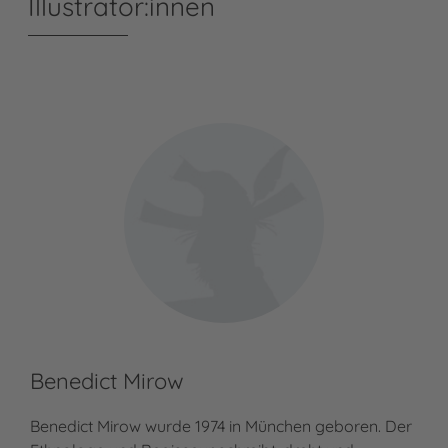
Illustrator:innen
Benedict Mirow
Ti
Benedict Mirow wurde 1974 in München geboren. Der
Tim