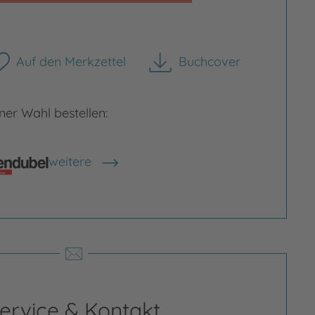
Auf den Merkzettel
Buchcover
herunterladen
rgrößern
er Wahl bestellen:
weitere
Shops anzeigen
ervice & Kontakt