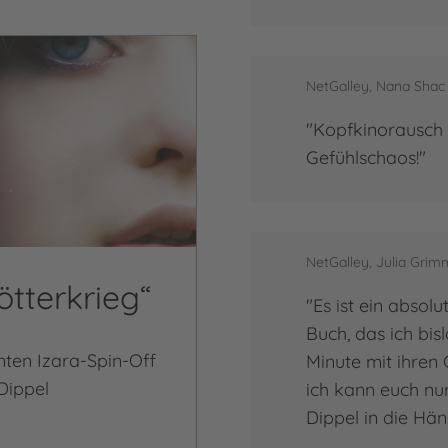
NetGalley, Nana Shac
"Kopfkinorausch 
Gefühlschaos!"
NetGalley, Julia Grim
ötterkrieg“
"Es ist ein absol
Buch, das ich bis
nten Izara-Spin-Off
Minute mit ihren 
 Dippel
ich kann euch nur
Dippel in die Hä