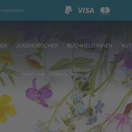
möglichkeiten
HER
JUGENDBÜCHER
BUCHHELD:INNEN
AUT
ch Buchreihen
Götterkrieg