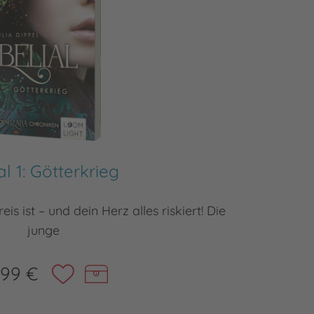
al 1: Götterkrieg
s ist – und dein Herz alles riskiert! Die
Wenn di
junge
,99 €