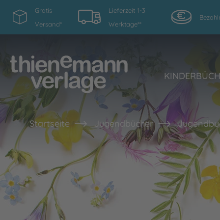
Gratis
Lieferzeit 1-3
Bezahl
Versand*
Werktage**
KINDERBÜC
Startseite
Jugendbücher
Jugendbu