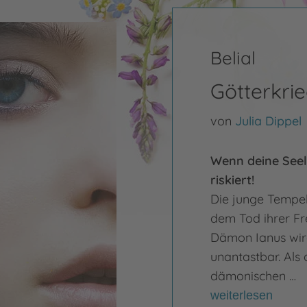
Belial
Götterkri
von
Julia Dippel
Wenn deine Seele
riskiert!
Die junge Tempel
dem Tod ihrer Fr
Dämon Ianus wird
unantastbar. Al
dämonischen …
weiterlesen