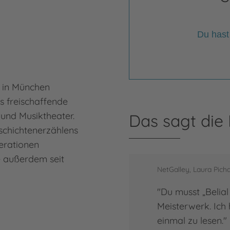
Du hast
4 in München
s freischaffende
 und Musiktheater.
Das sagt die
chichtenerzählens
erationen
e außerdem seit
NetGalley, Laura Pich
"Du musst „Belial 
Meisterwerk. Ich 
einmal zu lesen."