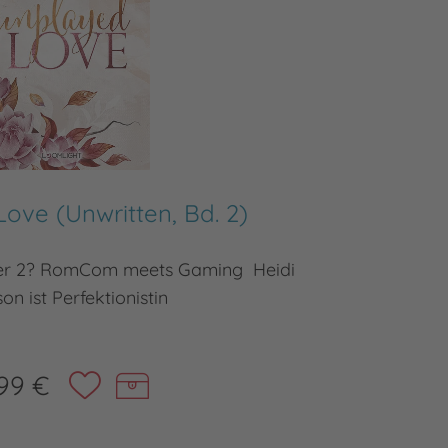
ove (Unwritten, Bd. 2)
yer 2? RomCom meets Gaming Heidi
Ein Rock
n ist Perfektionistin
99 €