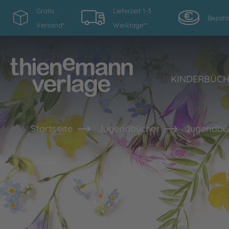
Gratis
Lieferzeit 1-3
Bezahl
Versand*
Werktage**
KINDERBÜC
Startseite
Jugendbücher
Jugendbüc