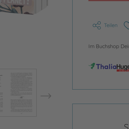
Teilen
Im Buchshop Dein
Bild vergrößern
Bild ve
S