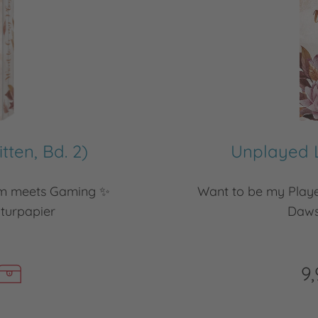
ten, Bd. 2)
Unplayed L
om meets Gaming ✨
Want to be my Pla
turpapier
Dawso
9,