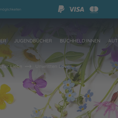
möglichkeiten
HER
JUGENDBÜCHER
BUCHHELD:INNEN
AUT
her Liebe
Unwritten Love