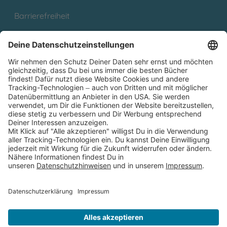
Barrierefreiheit
Cookies
Partnerprogramm (Affiliate)
Folge uns auf
* Versandkostenfrei ab 9,00 € Bestellwert innerhalb
Deutschlands
** Lieferzeit 1-3 Werktage innerhalb Deutschlands
Thienemann-Esslinger Verlag GmbH, Blumenstraße 36, D-70182
Stuttgart