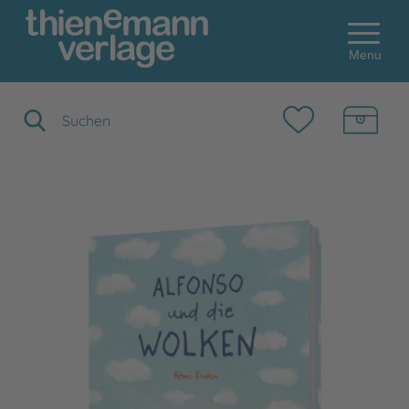
Menu
Suchbegriff eingeben