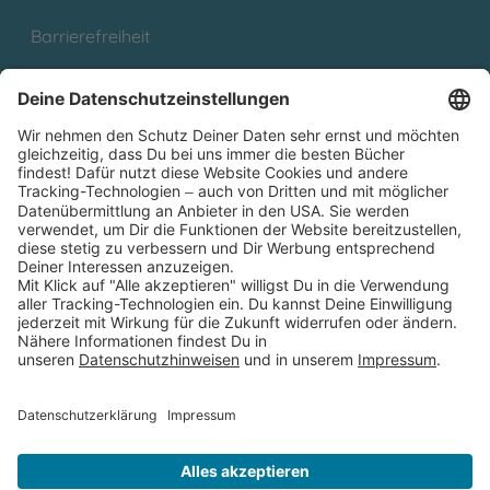
Barrierefreiheit
Cookies
Partnerprogramm (Affiliate)
Folge uns auf
* Versandkostenfrei ab 9,00 € Bestellwert innerhalb
Deutschlands
** Lieferzeit 1-3 Werktage innerhalb Deutschlands
Thienemann-Esslinger Verlag GmbH, Blumenstraße 36, D-70182
Stuttgart