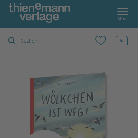
Menu
Suchbegriff eingeben