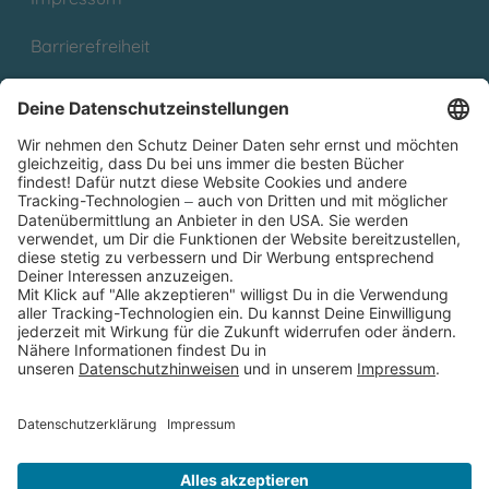
Barrierefreiheit
Cookies
Partnerprogramm (Affiliate)
Folge uns auf
* Versandkostenfrei ab 9,00 € Bestellwert innerhalb
Deutschlands
** Lieferzeit 1-3 Werktage innerhalb Deutschlands
Thienemann-Esslinger Verlag GmbH, Blumenstraße 36, D-70182
Stuttgart