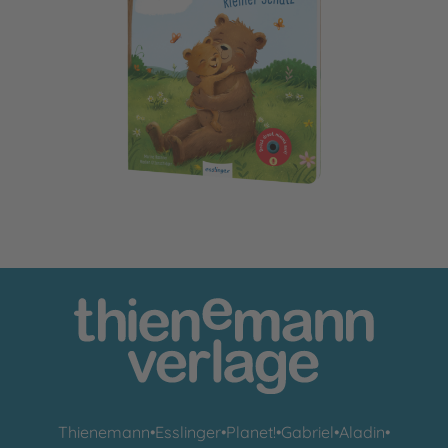
Mein Record & Play-Buch: Hab dich lieb, kleiner Schatz
Thienemann
•
Esslinger
•
Planet!
•
Gabriel
•
Aladin
•