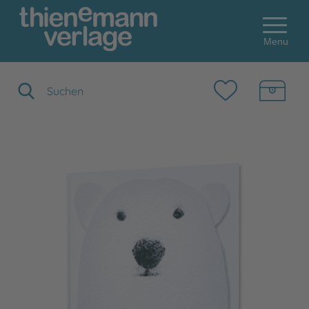
Menu
Suchbegriff eingeben