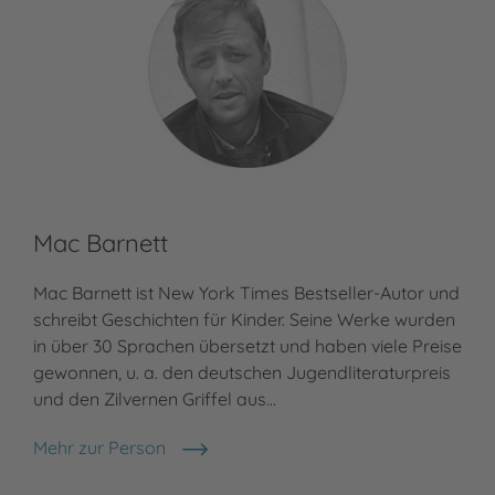
Mac Barnett
Eb
Mac Barnett ist New York Times Bestseller-Autor und
Ebi
schreibt Geschichten für Kinder. Seine Werke wurden
bei
in über 30 Sprachen übersetzt und haben viele Preise
arb
gewonnen, u. a. den deutschen Jugendliteraturpreis
Dre
und den Zilvernen Griffel aus…
Auf
Mehr zur Person
Meh
Mac Barnett
Eb