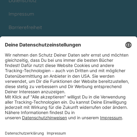
Datenschutz
Impressum
Barrierefreiheit
Cookies
Partnerprogramm (Affiliate)
Folge uns auf
* Versandkostenfrei ab 9,00 € Bestellwert innerhalb
Deutschlands
** Lieferzeit 1-3 Werktage innerhalb Deutschlands
Thienemann-Esslinger Verlag GmbH, Blumenstraße 36, D-70182