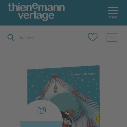
Menu
Suchbegriff eingeben