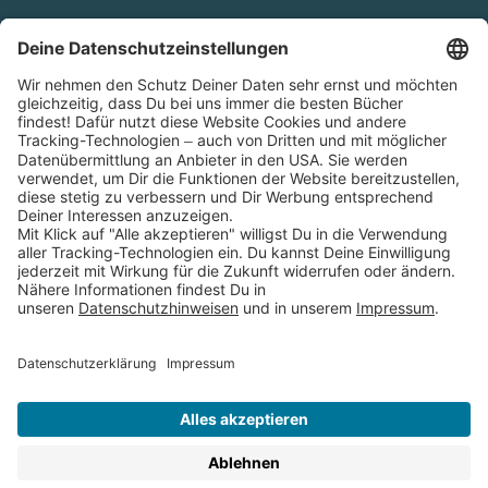
Cookies
Partnerprogramm (Affiliate)
Folge uns auf
* Versandkostenfrei ab 9,00 € Bestellwert innerhalb
Deutschlands
** Lieferzeit 1-3 Werktage innerhalb Deutschlands
Thienemann-Esslinger Verlag GmbH, Blumenstraße 36, D-70182
Stuttgart
BESTELLUNG WIDERRUFEN