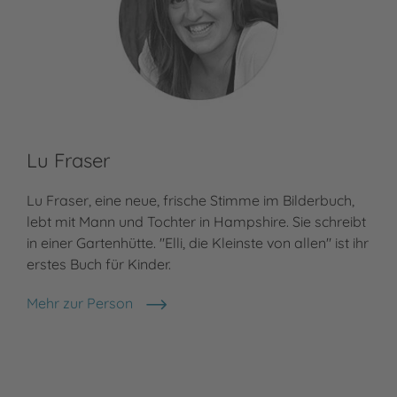
Lu Fraser
Eb
Lu Fraser, eine neue, frische Stimme im Bilderbuch,
Ebi
lebt mit Mann und Tochter in Hampshire. Sie schreibt
bei
in einer Gartenhütte. "Elli, die Kleinste von allen" ist ihr
arb
erstes Buch für Kinder.
Dre
Auf
Mehr zur Person
Lu Fraser
Meh
Eb