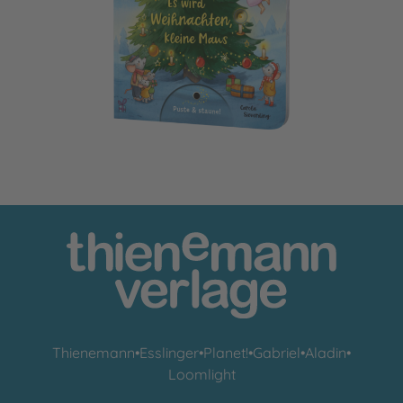
Mein Puste-Licht-Buch: Es wird Weihnachten, kleine Maus
Thienemann
•
Esslinger
•
Planet!
•
Gabriel
•
Aladin
•
Loomlight