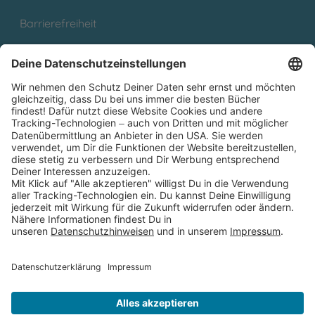
Barrierefreiheit
Cookies
Partnerprogramm (Affiliate)
Folge uns auf
* Versandkostenfrei ab 9,00 € Bestellwert innerhalb
Deutschlands
** Lieferzeit 1-3 Werktage innerhalb Deutschlands
Thienemann-Esslinger Verlag GmbH, Blumenstraße 36, D-70182
Stuttgart