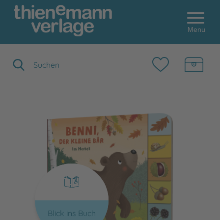
Menu
Suchbegriff eingeben
Blick ins Buch