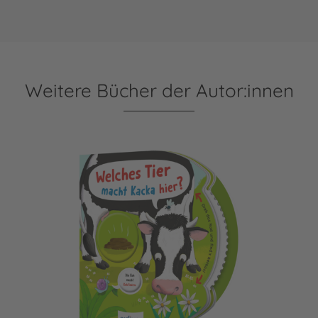
Weitere Bücher der Autor:innen
Dreh das Rad und find´s heraus!: Welches Tier macht Kack