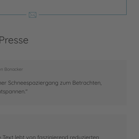
 Presse
i Naumann
en Bonacker
Naumann, geboren 1949, studierte
omime bei Marcel Marceau sowie Jura
ner Schneespaziergang zum Betrachten,
Soziologie. Er arbeitete viele Jahre als
tspannen."
or , Produzent und Drehbuchautor und
et sich heute ganz dem Aufschreiben,
setzen und Erzählen von…
 zur Person
 Naumann
Text lebt von faszinierend reduzierten