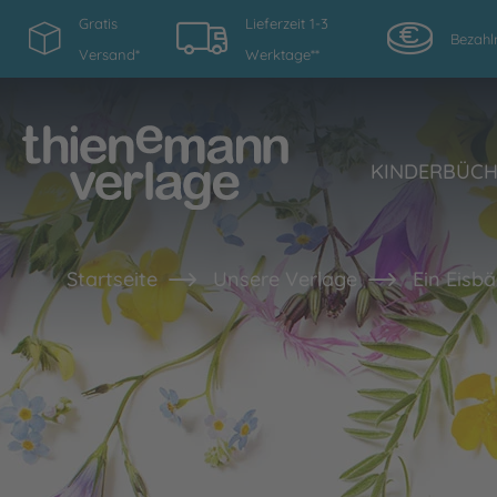
Gratis
Lieferzeit 1-3
Bezahl
Versand*
Werktage**
KINDERBÜC
Startseite
Unsere Verlage
Ein Eisb