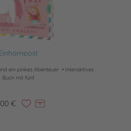
Einhornpost
 und ein pinkes Abenteuer • Interaktives
Weihn
Buch mit fünf
,00 €