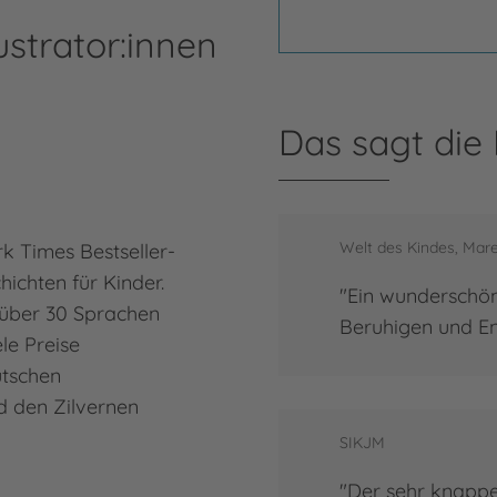
ustrator:innen
Das sagt die
Eb
Welt des Kindes, Mar
k Times Bestseller-
Ebi 
hichten für Kinder.
Pant
"Ein wunderschö
 über 30 Sprachen
und 
Beruhigen und En
le Preise
Lekt
utschen
widm
d den Zilvernen
Über
SIKJM
Mehr
Ebi
"Der sehr knappe 