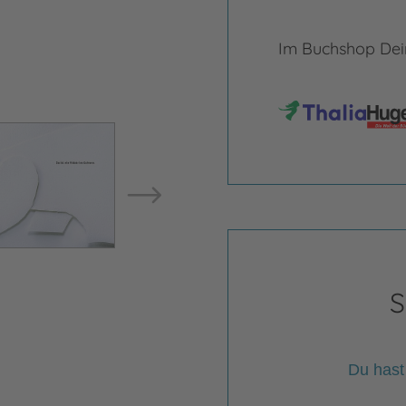
Im Buchshop Dein
Bild vergrößern
Bild ve
S
Du hast