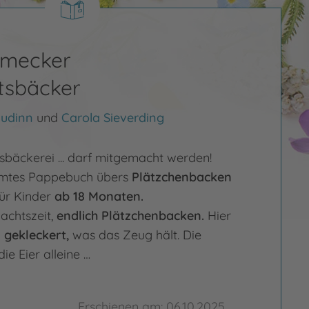
hmecker
tsbäcker
udinn
und
Carola Sieverding
sbäckerei ... darf mitgemacht werden!
eimtes Pappebuch übers
Plätzchenbacken
für Kinder
ab 18 Monaten.
achtszeit,
endlich Plätzchenbacken.
Hier
 gekleckert,
was das Zeug hält. Die
ie Eier alleine …
Erschienen am: 06.10.2025