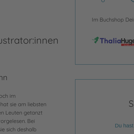
Im Buchshop Dein
ustrator:innen
nn
och im
S
 hat sie am liebsten
en Leuten getanzt
orgelesen. Bei
Du hast
sie sich deshalb