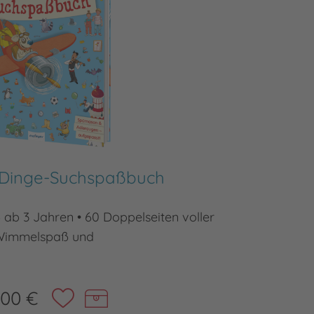
 Dinge-Suchspaßbuch
Mein K
ab 3 Jahren • 60 Doppelseiten voller
Das perf
Wimmelspaß und
,00 €