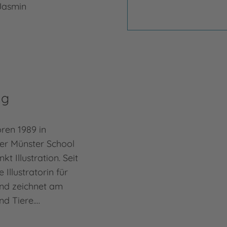
Jasmin
ng
ren 1989 in
der Münster School
t Illustration. Seit
e Illustratorin für
nd zeichnet am
nd Tiere.…