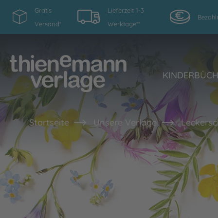
Gratis
Lieferzeit 1-3
Bezahl
Versand*
Werktage**
KINDERBÜC
Startseite
Unsere Verlage
Leckers