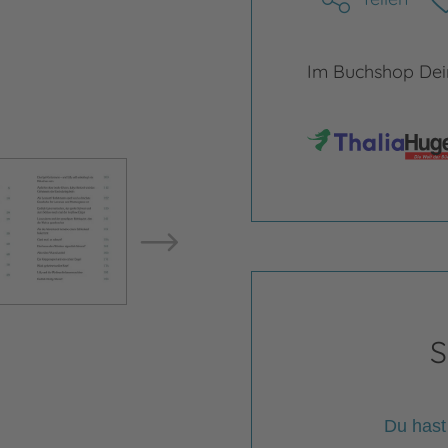
Im Buchshop Dein
Bild vergrößern
Bild ve
S
Du hast