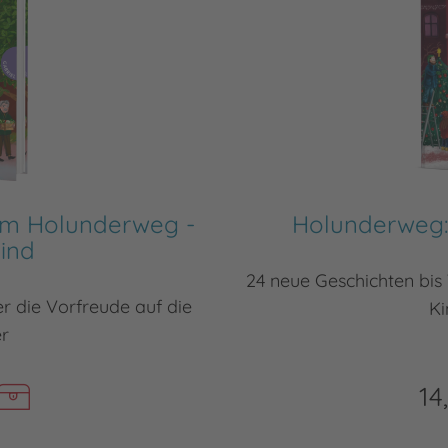
em Holunderweg -
Holunderweg:
kind
24 neue Geschichten bi
er die Vorfreude auf die
Ki
er
14