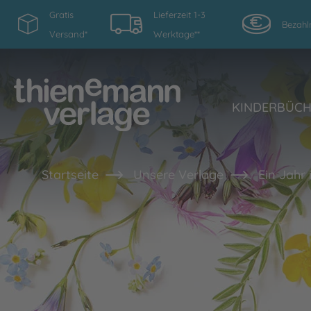
Gratis
Lieferzeit 1-3
Bezahl
Versand*
Werktage**
KINDERBÜC
Startseite
Unsere Verlage
Ein Jahr