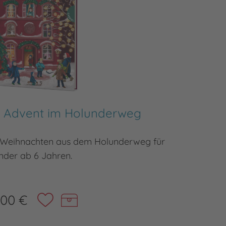
 Advent im Holunderweg
Ho
s Weihnachten aus dem Holunderweg für
24 neue 
nder ab 6 Jahren.
,00 €